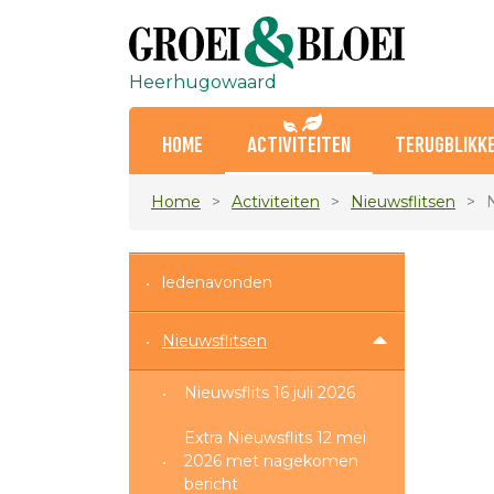
Heerhugowaard
HOME
ACTIVITEITEN
TERUGBLIKK
Home
Activiteiten
Nieuwsflitsen
N
ledenavonden
Nieuwsflitsen
Nieuwsflits 16 juli 2026
Extra Nieuwsflits 12 mei
2026 met nagekomen
bericht