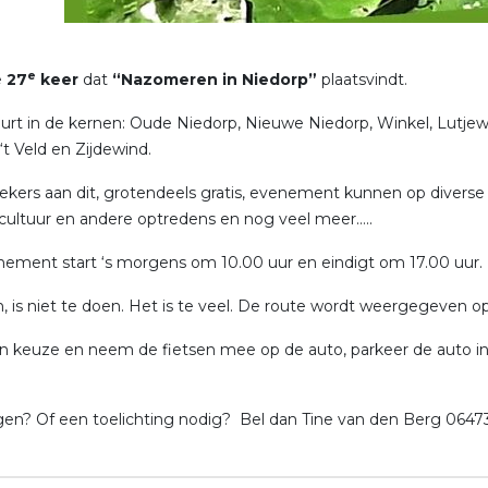
e
e
27
keer
dat
“Nazomeren in Niedorp”
plaatsvindt.
urt in de kernen: Oude Niedorp, Nieuwe Niedorp, Winkel, Lutjew
‘t Veld en Zijdewind.
kers aan dit, grotendeels gratis, evenement kunnen op diverse lo
cultuur en andere optredens en nog veel meer…..
ement start ‘s morgens om 10.00 uur en eindigt om 17.00 uur.
en, is niet te doen. Het is te veel. De route wordt weergegeven 
 keuze en neem de fietsen mee op de auto, parkeer de auto in d
en? Of een toelichting nodig? Bel dan Tine van den Berg 064