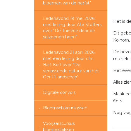
bloemen van de herfst"
Ledenavond 19 mei 2026
Het is d
met lezing door Alie Stoffers
over "De Tuinerie door de
Dit gebe
seizoenen heen"
Kolhorn, 
De bezoe
Ledenavond 21 april 2026
met een lezing door dhr.
muziek, 
Bart Korf over "De
Het even
verrassende natuur van het
Oer-IJ landschap"
Alles zi
Digitale convo's
Maak een
fiets.
Bloemschikcursussen
Nog vrag
Voorjaarscursus
bloemschikken