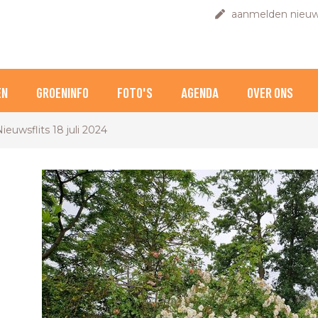
aanmelden nieuw
EN
GROENINFO
FOTO'S
AGENDA
OVER ONS
ieuwsflits 18 juli 2024