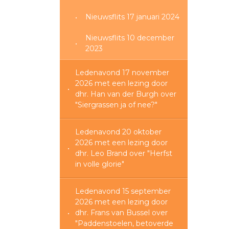
Nieuwsflits 17 januari 2024
Nieuwsflits 10 december
2023
Ledenavond 17 november
2026 met een lezing door
dhr. Han van der Burgh over
"Siergrassen ja of nee?"
Ledenavond 20 oktober
2026 met een lezing door
dhr. Leo Brand over "Herfst
in volle glorie"
Ledenavond 15 september
2026 met een lezing door
dhr. Frans van Bussel over
"Paddenstoelen, betoverde