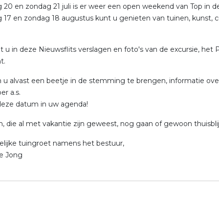
 20 en zondag 21 juli is er weer een open weekend van Top in d
 17 en zondag 18 augustus kunt u genieten van tuinen, kunst, 
t u in deze Nieuwsflits verslagen en foto's van de excursie, het
t.
.om u alvast een beetje in de stemming te brengen, informatie 
r a.s.
deze datum in uw agenda!
 die al met vakantie zijn geweest, nog gaan of gewoon thuisblij
elijke tuingroet namens het bestuur,
e Jong